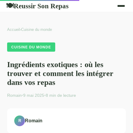
Reussir Son Repas
🍽
Accueil
›
Cuisine du monde
CUISINE DU MONDE
Ingrédients exotiques : où les
trouver et comment les intégrer
dans vos repas
Romain
•
9 mai 2025
•
8 min de lecture
Romain
R